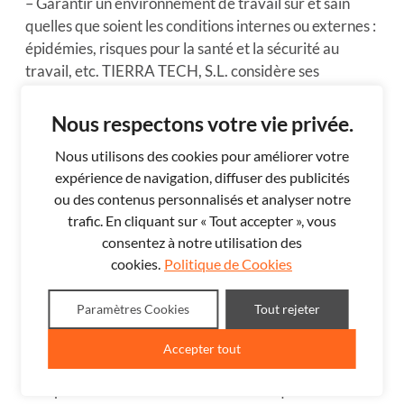
– Garantir un environnement de travail sûr et sain
quelles que soient les conditions internes ou externes :
épidémies, risques pour la santé et la sécurité au
travail, etc. TIERRA TECH, S.L. considère ses
employés comme un actif stratégique, à qui elle prend
soin et offre un bon environnement de travail, en
Nous respectons votre vie privée.
favorisant leur développement professionnel, leur
Nous utilisons des cookies pour améliorer votre
formation et les mesures de conciliation, en favorisant
expérience de navigation, diffuser des publicités
l’égalité des chances.
ou des contenus personnalisés et analyser notre
– Interdiction de tout traitement cruel ou inhumain, ou
trafic. En cliquant sur « Tout accepter », vous
de la menace d’un tel traitement, y compris le
consentez à notre utilisation des
harcèlement sexuel, l’abus sexuel, la punition
cookies.
Politique de Cookies
physique, la coercition mentale ou physique ou l’abus
verbal par tout membre de TIERRA TECH, S.L.
Paramètres Cookies
Tout rejeter
– La non-discrimination en tant que principe exigeant
Accepter tout
l’égalité de traitement de toutes les personnes,
indépendamment de leurs caractéristiques