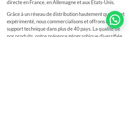
directe en France, en Allemagne et aux États-Unis.
Grâce à un réseau de distribution hautement qualifié et
expérimenté, nous commercialisons et offrons un
support technique dans plus de 40 pays. La qualité de
nos produits, notre présence géographique diversifiée
et notre proximité avec les clients font que de grandes
multinationales choisissent TierraTech France® pour
l’acquisition de leurs systèmes de nettoyage par
ultrasons.
Des entreprises nationales et internationales de
premier plan dans les secteurs naval, aéronautique,
automobile, sanitaire, entre autres, font déjà confiance
à notre gamme industrielle avec des équipements
standardisés ou personnalisés.
Grâce à notre équipe de R&D&I, qui travaille en
continu avec de nouvelles technologies et applications