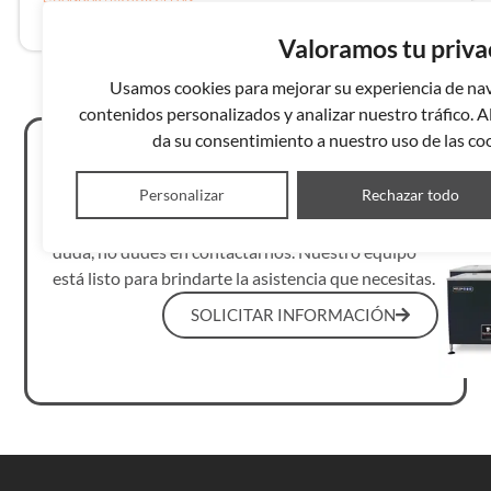
MOT-600N ADVANCED
575 litros
Valoramos tu priva
Usamos cookies para mejorar su experiencia de nav
contenidos personalizados y analizar nuestro tráfico. Al
da su consentimiento a nuestro uso de las coo
¿NECESITAS AYUDA?
Personalizar
Rechazar todo
Si necesitas información adicional o tienes alguna
duda, no dudes en contactarnos. Nuestro equipo
está listo para brindarte la asistencia que necesitas.
SOLICITAR INFORMACIÓN