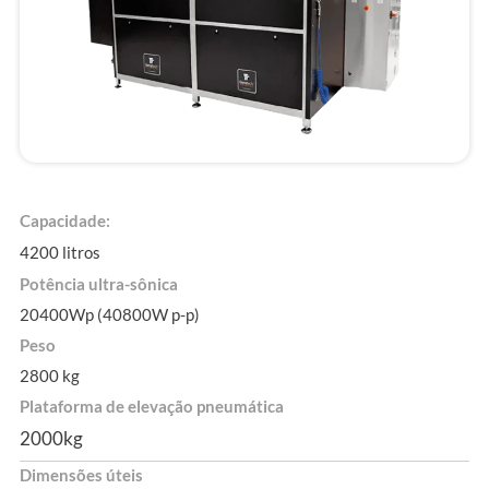
Capacidade:
4200 litros
Potência ultra-sônica
20400Wp (40800W p-p)
Peso
2800 kg
Plataforma de elevação pneumática
2000kg
Dimensões úteis