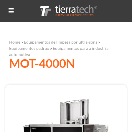
Home
»
Equipamentos de limpeza por ultra-sons
»
Equipamentos padrao
»
Equipamentos para a indústria
automotiva
MOT-4000N