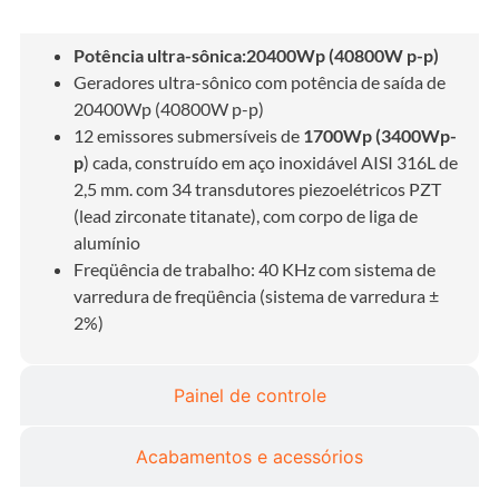
Características do ultrassom
Potência ultra-sônica:20400Wp (40800W p-p)
Geradores ultra-sônico com potência de saída de
20400Wp (40800W p-p)
12 emissores submersíveis de
1700Wp (3400Wp-
p
) cada, construído em aço inoxidável AISI 316L de
2,5 mm. com 34
transdutores piezoelétricos PZT
(lead zirconate titanate), com corpo de liga de
alumínio
Freqüência de trabalho: 40 KHz com sistema de
varredura de freqüência (sistema de varredura ±
2%)
Painel de controle
Acabamentos e acessórios