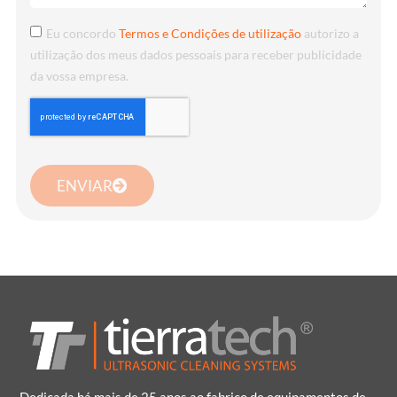
Eu concordo
Termos e Condições de utilização
autorizo a
utilização dos meus dados pessoais para receber publicidade
da vossa empresa.
ENVIAR