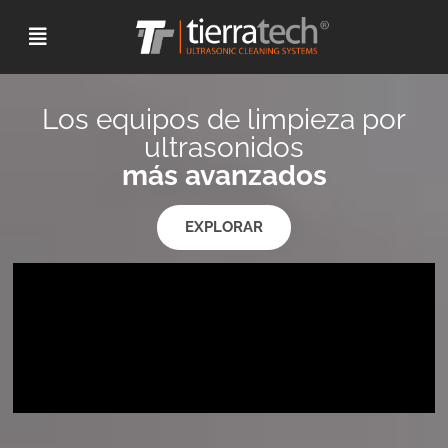
Los equipos de limpieza por
ultrasonidos
más avanzados
EXPLORAR