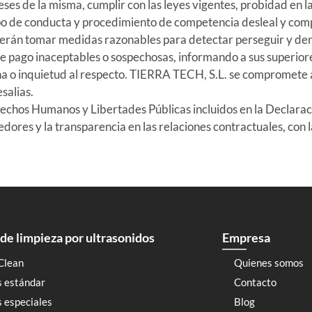
eses de la misma, cumplir con las leyes vigentes, probidad en l
tipo de conducta y procedimiento de competencia desleal y co
rán tomar medidas razonables para detectar perseguir y denu
de pago inaceptables o sospechosas, informando a sus superior
ha o inquietud al respecto. TIERRA TECH, S.L. se compromete 
salias.
echos Humanos y Libertades Públicas incluidos en la Declara
ores y la transparencia en las relaciones contractuales, con l
de limpieza por ultrasonidos
Empresa
Clean
Quienes somos
s estándar
Contacto
 especiales
Blog