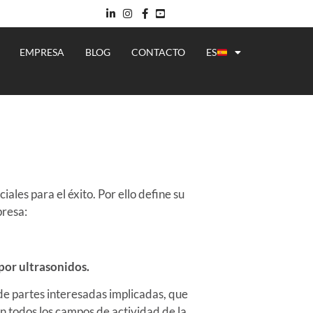
EMPRESA
BLOG
CONTACTO
ES
les para el éxito. Por ello define su
presa:
 por ultrasonidos.
e partes interesadas implicadas, que
en todos los campos de actividad de la