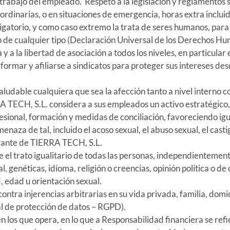
 trabajo del empleado. Respeto a la legislación y reglamento
 ordinarias, o en situaciones de emergencia, horas extra incluid
ligatorio, y como caso extremo la trata de seres humanos, para 
 de cualquier tipo (Declaración Universal de los Derechos Hum
 a la libertad de asociación a todos los niveles, en particular e
formar y afiliarse a sindicatos para proteger sus intereses des
aludable cualquiera que sea la afección tanto a nivel interno 
RA TECH, S.L. considera a sus empleados un activo estratégico,
esional, formación y medidas de conciliación, favoreciendo i
naza de tal, incluido el acoso sexual, el abuso sexual, el castigo
grante de TIERRA TECH, S.L.
 el trato igualitario de todas las personas, independientemente
al, genéticas, idioma, religión o creencias, opinión política o d
, edad u orientación sexual.
ntra injerencias arbitrarias en su vida privada, familia, domic
l de protección de datos – RGPD).
 en los que opera, en lo que a Responsabilidad financiera se 