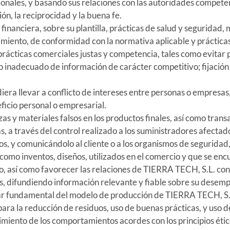
ionales, y basando sus relaciones con las autoridades competent
ión, la reciprocidad y la buena fe.
inanciera, sobre su plantilla, prácticas de salud y seguridad
dimiento, de conformidad con la normativa aplicable y práctica
prácticas comerciales justas y competencia, tales como evitar 
o inadecuado de información de carácter competitivo; fijación d
diera llevar a conflicto de intereses entre personas o empresas
icio personal o empresarial.
as y materiales falsos en los productos finales, así como trans
, a través del control realizado a los suministradores afectados,
dos, y comunicándolo al cliente o a los organismos de segurida
 como inventos, diseños, utilizados en el comercio y que se en
go, así como favorecer las relaciones de TIERRA TECH, S.L. con
és, difundiendo información relevante y fiable sobre su desem
lar fundamental del modelo de producción de TIERRA TECH, S.L
ara la reducción de residuos, uso de buenas prácticas, y uso d
iento de los comportamientos acordes con los principios étic