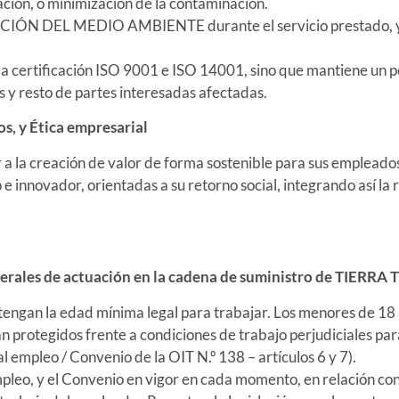
ción, o minimización de la contaminación.
L MEDIO AMBIENTE durante el servicio prestado, y a lo l
la certificación ISO 9001 e ISO 14001, sino que mantiene un 
es y resto de partes interesadas afectadas.
, y Ética empresarial
 la creación de valor de forma sostenible para sus empleados,
 innovador, orientadas a su retorno social, integrando así la 
erales de actuación en la cadena de suministro de TIERRA T
engan la edad mínima legal para trabajar. Los menores de 18 
n protegidos frente a condiciones de trabajo perjudiciales para
 empleo / Convenio de la OIT N.º 138 – artículos 6 y 7).
mpleo, y el Convenio en vigor en cada momento, en relación co