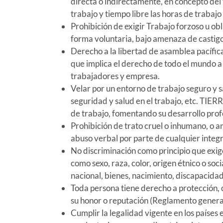
directa o indirectamente, en concepto del
trabajo y tiempo libre las horas de trabajo
Prohibición de exigir Trabajo forzoso u ob
forma voluntaria, bajo amenaza de castigo
Derecho a la libertad de asamblea pacífica y
que implica el derecho de todo el mundo a 
trabajadores y empresa.
Velar por un entorno de trabajo seguro y s
seguridad y salud en el trabajo, etc. TIER
de trabajo, fomentando su desarrollo prof
Prohibición de trato cruel o inhumano, o ame
abuso verbal por parte de cualquier inte
No discriminación como principio que exige
como sexo, raza, color, origen étnico o soci
nacional, bienes, nacimiento, discapacidad
Toda persona tiene derecho a protección, co
su honor o reputación (Reglamento genera
Cumplir la legalidad vigente en los países