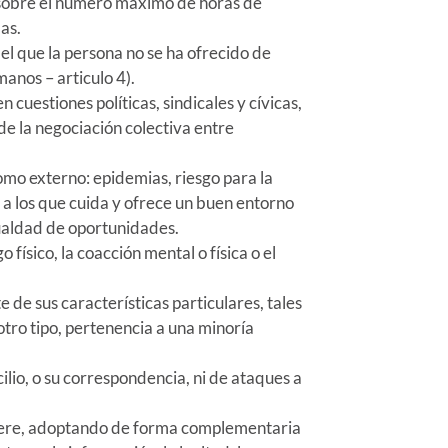
s sobre el número máximo de horas de
as.
el que la persona no se ha ofrecido de
anos – articulo 4).
n cuestiones políticas, sindicales y cívicas,
de la negociación colectiva entre
como externo: epidemias, riesgo para la
 a los que cuida y ofrece un buen entorno
gualdad de oportunidades.
 físico, la coacción mental o física o el
 de sus características particulares, tales
e otro tipo, pertenencia a una minoría
ilio, o su correspondencia, ni de ataques a
refiere, adoptando de forma complementaria