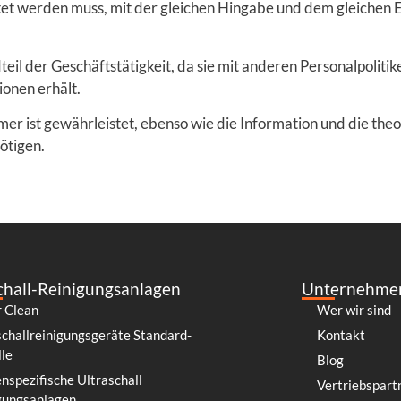
tet werden muss, mit der gleichen Hingabe und dem gleichen 
teil der Geschäftstätigkeit, da sie mit anderen Personalpoliti
onen erhält.
r ist gewährleistet, ebenso wie die Information und die theore
ötigen.
chall-Reinigungsanlagen
Unternehme
 Clean
Wer wir sind
schallreinigungsgeräte Standard-
Kontakt
le
Blog
nspezifische Ultraschall
Vertriebspart
gungsanlagen