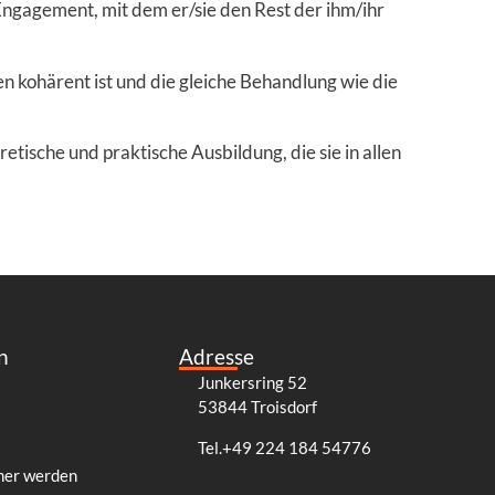
Engagement, mit dem er/sie den Rest der ihm/ihr
ken kohärent ist und die gleiche Behandlung wie die
tische und praktische Ausbildung, die sie in allen
n
Adresse
Junkersring 52
53844 Troisdorf
Tel.+49 224 184 54776
ner werden