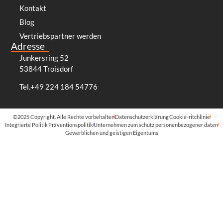
Kontakt
Blog
Vertriebspartner werden
Adresse
Junkersring 52
53844 Troisdorf
Tel.+49 224 184 54776
©2025 Copyright. Alle Rechte vorbehalten
Datenschutzerklärung
Cookie-ritchlinie
Integrierte Politik
Präventionspolitik
Unternehmen zum schutz personenbezogener daten
Gewerblichen und geistigen Eigentums