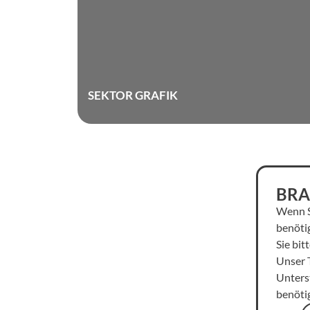
SEKTOR GRAFIK
BRA
Wenn S
benöti
Sie bit
Unser 
Unterst
benöti