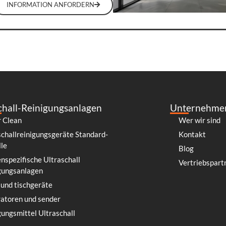
INFORMATION ANFORDERN
chall-Reinigungsanlagen
Unternehme
 Clean
Wer wir sind
schallreinigungsgeräte Standard-
Kontakt
le
Blog
nspezifische Ultraschall
Vertriebspart
gungsanlagen
 und tischgeräte
atoren und sender
gungsmittel Ultraschall