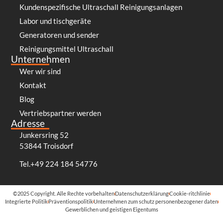
Kundenspezifische Ultraschall Reinigungsanlagen
Labor und tischgeräte
Generatoren und sender
Reinigungsmittel Ultraschall
Unternehmen
Wer wir sind
Kontakt
Blog
Vertriebspartner werden
Adresse
Junkersring 52
53844 Troisdorf
Tel.+49 224 184 54776
©2025 Copyright. Alle Rechte vorbehalten
Datenschutzerklärung
Cookie-ritchlinie
Integrierte Politik
Präventionspolitik
Unternehmen zum schutz personenbezogener daten
Gewerblichen und geistigen Eigentums