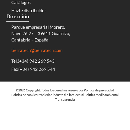
Catálogos
Hazte distribuidor
Dirección
Parque empresarial Morero,
Nave 26,27 – 39611 Guarnizo,
Cantabria – España
tierratech@tierratech.com
Tel.(+34) 942 269 543
Fax(+34) 942 269 544
©2026 Copyright. Todos los derechos reservados
Política de privacidad
Política de cookies
Propiedad industrial e intelectual
Política medioambiental
Transparencia