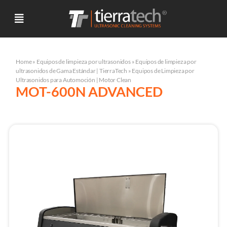
Home
»
Equipos de limpieza por ultrasonidos
»
Equipos de limpieza por
ultrasonidos de Gama Estándar | TierraTech
»
Equipos de Limpieza por
Ultrasonidos para Automoción | Motor Clean
MOT-600N ADVANCED