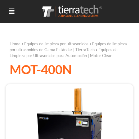
Home
»
Equipos de limpieza por ultrasonidos
»
Equipos de limpieza
por ultrasonidos de Gama Estándar | TierraTech
»
Equipos de
Limpieza por Ultrasonidos para Automoción | Motor Clean
MOT-400N