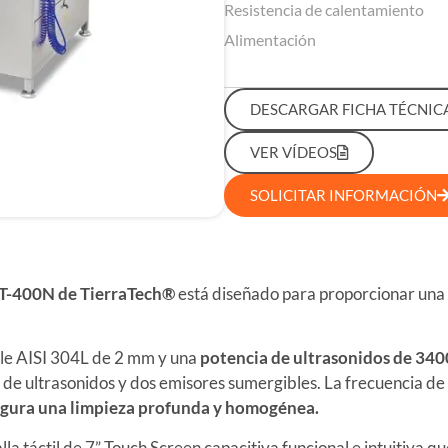
Resistencia de calentamiento
Alimentación
DESCARGAR FICHA TÉCNIC
VER VÍDEOS
SOLICITAR INFORMACIÓN
 TT-400N de TierraTech®
está diseñado para proporcionar una
ble AISI 304L de 2 mm y una
potencia de ultrasonidos de 3
de ultrasonidos y dos emisores sumergibles. La frecuencia de 
gura una limpieza profunda y homogénea.
a táctil de 7” Touch Screen capacitiva funcional e intuitiva 