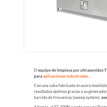
El
equipo de limpieza por ultrasonidos
para
aplicaciones industriales.
Con una cuba fabricada en acero inoxida
resultados óptimos gracias a su generador 
barrido de frecuencia (sweep system),
ase
Además, el TT-400N cuenta con una Pantall