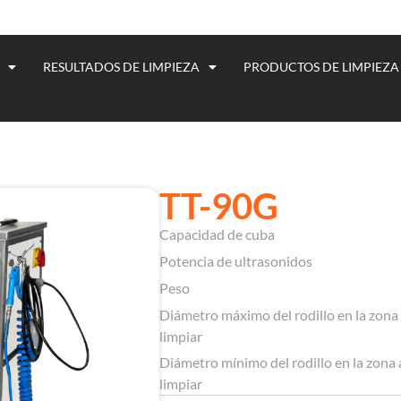
RESULTADOS DE LIMPIEZA
PRODUCTOS DE LIMPIEZA
TT-90G
Capacidad de cuba
Potencia de ultrasonidos
Peso
Diámetro máximo del rodillo en la zona
limpiar
Diámetro mínimo del rodillo en la zona 
limpiar