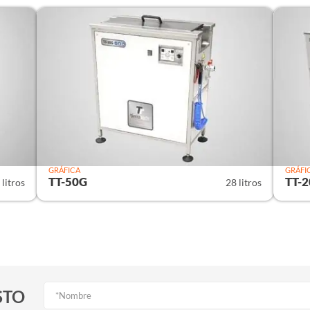
GRÁFICA
GRÁFI
TT-50G
TT-
 litros
28 litros
STO