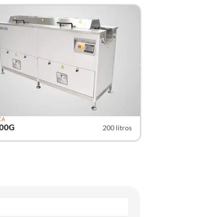
CA
200G
200 litros