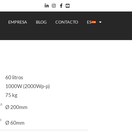
EMPRESA
BLOG
CONTACTO
ES
60 litros
1000W (2000Wp-p)
75 kg
 a
Ø 200mm
a
Ø 60mm