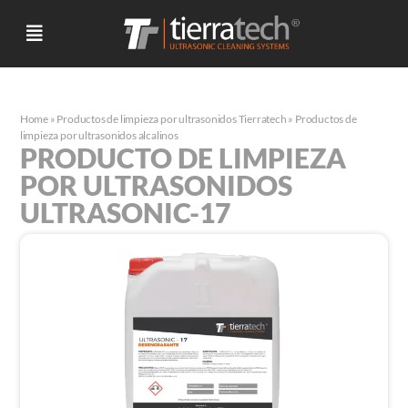
Home
»
Productos de limpieza por ultrasonidos Tierratech
»
Productos de
limpieza por ultrasonidos alcalinos
PRODUCTO DE LIMPIEZA
POR ULTRASONIDOS
ULTRASONIC-17