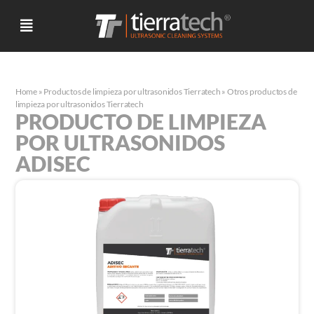
Home
»
Productos de limpieza por ultrasonidos Tierratech
»
Otros productos de
limpieza por ultrasonidos Tierratech
PRODUCTO DE LIMPIEZA
POR ULTRASONIDOS
ADISEC