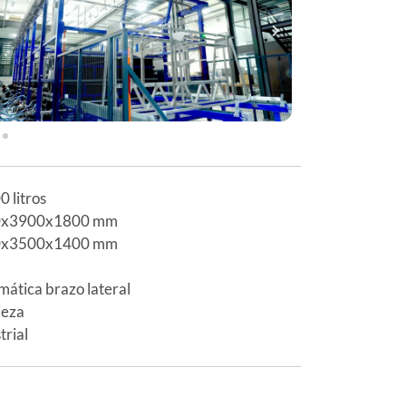
 litros
0x3900x1800 mm
0x3500x1400 mm
ática brazo lateral
ieza
trial