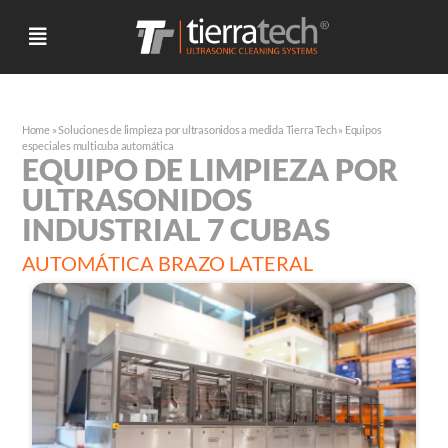
Home
»
Soluciones de limpieza por ultrasonidos a medida Tierra Tech
»
Equipos
especiales multicuba automática
EQUIPO DE LIMPIEZA POR
ULTRASONIDOS
INDUSTRIAL 7 CUBAS
AUTOMÁTICA BRAZO LATERAL