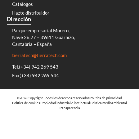
Catálogos
Hazte distribuidor
Dirección
Parque empresarial Morero,
Nave 26,27 – 39611 Guarnizo,
Cantabria – España
tierratech@tierratech.com
Tel.(+34) 942 269 543
Fax(+34) 942 269 544
©2026 Copyright. Todos los derechos reservados
Política de privacidad
Política de cookies
Propiedad industrial e intelectual
Política medioambiental
Transparencia