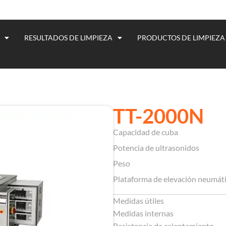
RESULTADOS DE LIMPIEZA
PRODUCTOS DE LIMPIEZA
TT-2000N​
Capacidad de cuba
Potencia de ultrasonidos
Peso
Plataforma de elevación neumát
Medidas útiles
Medidas internas
Resistencia de calentamiento