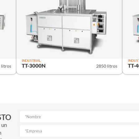
INDUSTRIAL
INDUS
TT-3000N
TT-
litros
2850 litros
STO
r un
n