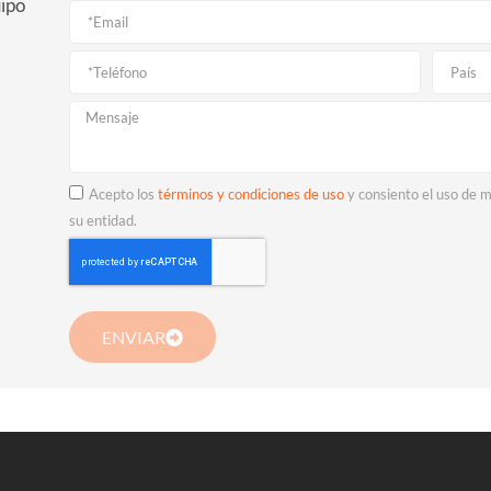
uipo
Acepto los
términos y condiciones de uso
y consiento el uso de m
su entidad.
ENVIAR